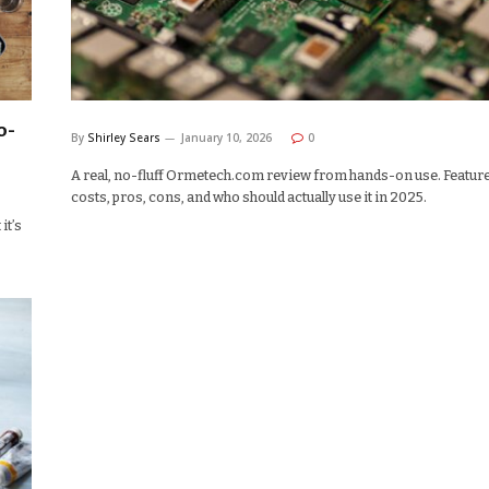
o-
By
Shirley Sears
January 10, 2026
0
A real, no-fluff Ormetech.com review from hands-on use. Feature
costs, pros, cons, and who should actually use it in 2025.
it’s