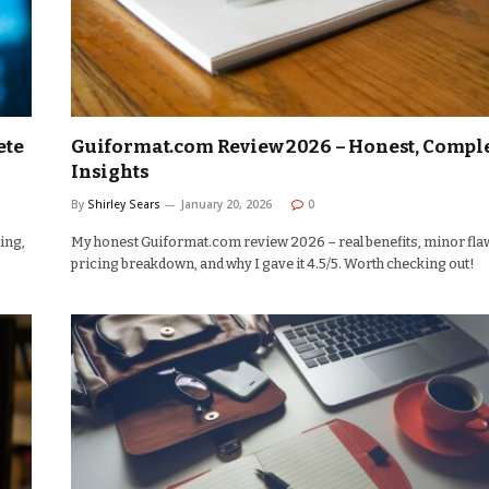
ete
Guiformat.com Review 2026 – Honest, Compl
Insights
By
Shirley Sears
January 20, 2026
0
ing,
My honest Guiformat.com review 2026 – real benefits, minor fla
pricing breakdown, and why I gave it 4.5/5. Worth checking out!