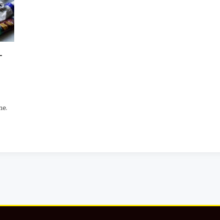
-
me.