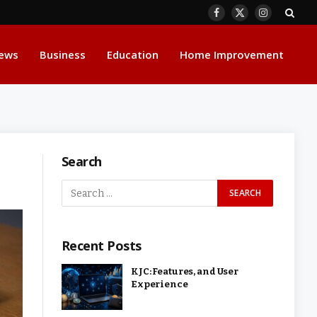
Facebook
X
Instagram
(Twitter)
ews
Business
Education
Home Improvement
Search
Recent Posts
KJC: Features, and User
Experience