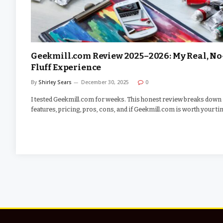
Geekmill.com Review 2025–2026: My Real, No
Fluff Experience
By
Shirley Sears
December 30, 2025
0
I tested Geekmill.com for weeks. This honest review breaks down
features, pricing, pros, cons, and if Geekmill.com is worth your ti