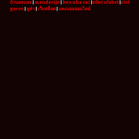
บ้านผลบอล
|
manderije
|
keo nha cai
|
สมัคร ufabet
|
slot
gacor
|
ยูฟ่า
|
เว็บสล็อต
|
แทงบอลออนไลน์