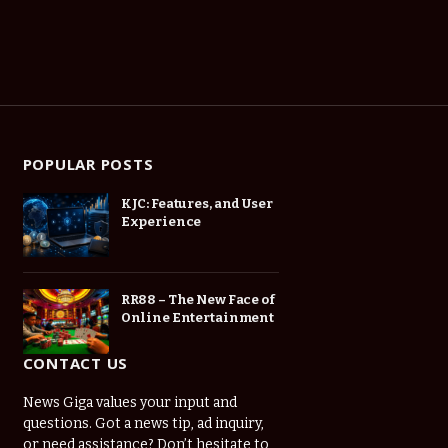
POPULAR POSTS
KJC: Features, and User
Experience
RR88 – The New Face of
Online Entertainment
CONTACT US
News Giga values your input and
questions. Got a news tip, ad inquiry,
or need assistance? Don’t hesitate to