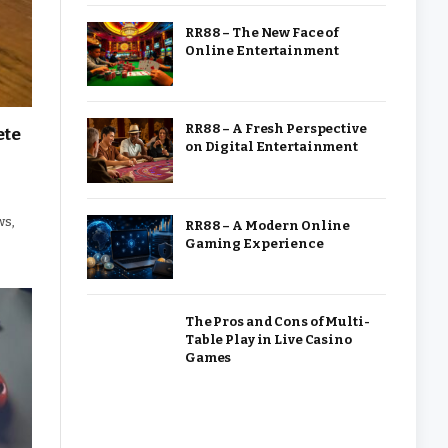
RR88 – The New Face of
Online Entertainment
RR88 – A Fresh Perspective
ete
on Digital Entertainment
ws,
RR88 – A Modern Online
Gaming Experience
The Pros and Cons of Multi-
Table Play in Live Casino
Games