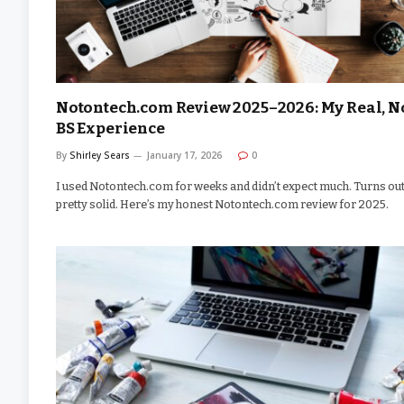
Notontech.com Review 2025–2026: My Real, N
BS Experience
By
Shirley Sears
January 17, 2026
0
I used Notontech.com for weeks and didn’t expect much. Turns out 
pretty solid. Here’s my honest Notontech.com review for 2025.