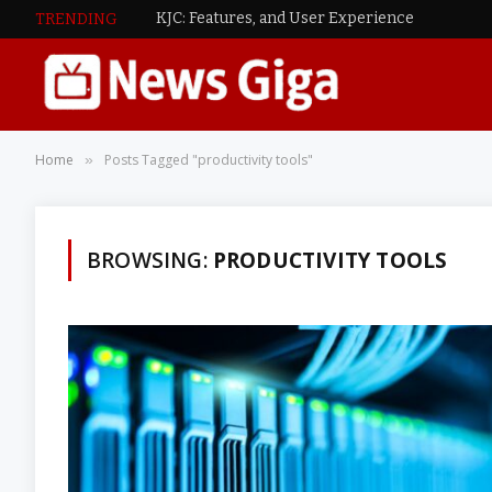
KJC: Features, and User Experience
TRENDING
Home
Posts Tagged "productivity tools"
»
BROWSING:
PRODUCTIVITY TOOLS