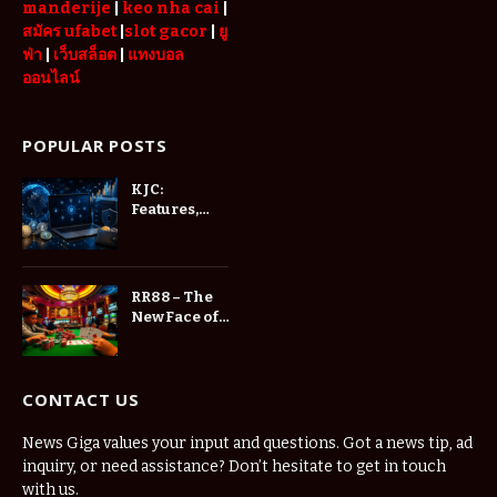
manderije
|
keo nha cai
|
สมัคร ufabet
|
slot gacor
|
ยู
ฟ่า
|
เว็บสล็อต
|
แทงบอล
ออนไลน์
POPULAR POSTS
KJC:
Features,
and User
Experience
RR88 – The
New Face of
Online
Entertainment
CONTACT US
News Giga values your input and questions. Got a news tip, ad
inquiry, or need assistance? Don’t hesitate to get in touch
with us.