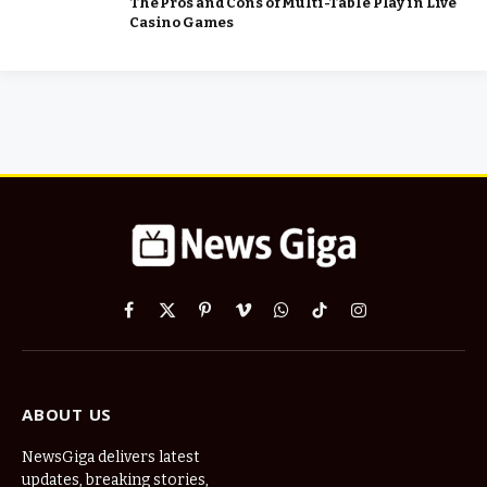
The Pros and Cons of Multi-Table Play in Live
Casino Games
Facebook
X
Pinterest
Vimeo
WhatsApp
TikTok
Instagram
(Twitter)
ABOUT US
NewsGiga delivers latest
updates, breaking stories,