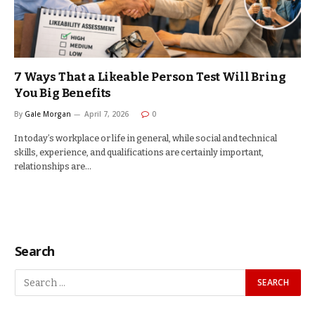
7 Ways That a Likeable Person Test Will Bring
You Big Benefits
By
Gale Morgan
April 7, 2026
0
In today’s workplace or life in general, while social and technical
skills, experience, and qualifications are certainly important,
relationships are…
Search