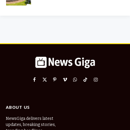
Facebook
X
Pinterest
Vimeo
WhatsApp
TikTok
Instagram
(Twitter)
ABOUT US
NewsGiga delivers latest
updates, breaking stories,