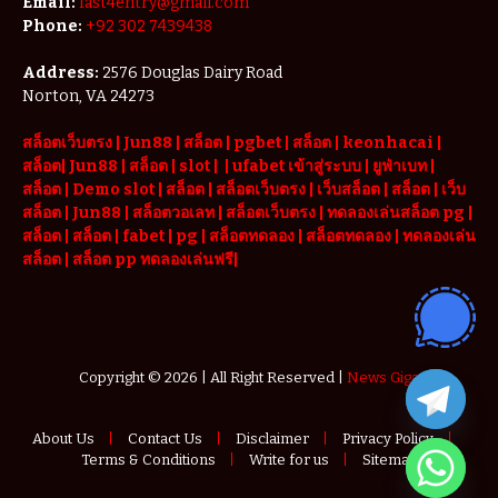
Email:
fast4entry@gmail.com
Phone:
+92 302 7439438
Address:
2576 Douglas Dairy Road
Norton, VA 24273
สล็อตเว็บตรง
|
Jun88
|
สล็อต |
pgbet
|
สล็อต
|
keonhacai
|
สล็อต
|
Jun88
|
สล็อต |
slot
|
|
ufabet เข้าสู่ระบบ
|
ยูฟ่าเบท
|
สล็อต |
Demo slot
|
สล็อต
|
สล็อตเว็บตรง
|
เว็บสล็อต
|
สล็อต
|
เว็บ
สล็อต
|
Jun88
|
สล็อตวอเลท
|
สล็อตเว็บตรง
|
ทดลองเล่นสล็อต pg
|
สล็อต
|
สล็อต |
fabet
|
pg
|
สล็อตทดลอง
|
สล็อตทดลอง
|
ทดลองเล่น
สล็อต
|
สล็อต pp ทดลองเล่นฟรี
|
Copyright © 2026 | All Right Reserved |
News Giga
About Us
Contact Us
Disclaimer
Privacy Policy
Terms & Conditions
Write for us
Sitemap