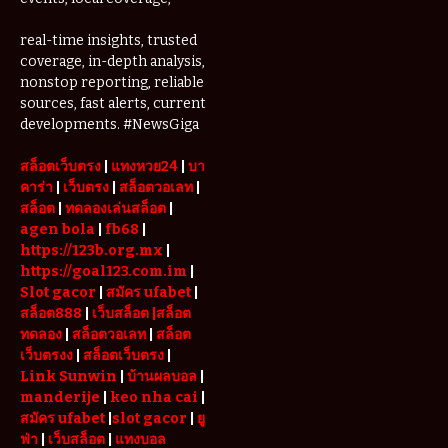
real-time insights, trusted
coverage, in-depth analysis,
nonstop reporting, reliable
sources, fast alerts, current
developments. #NewsGiga
สล็อตเว็บตรง
|
แทงหวย24
|
บา
คาร่า
|
เว็บตรง
|
สล็อตวอเลท
|
สล็อต
|
ทดลองเล่นสล็อต
|
agen bola
|
fb68
|
https://123b.org.mx
|
https://goal123.com.im
|
Slot gacor
|
สมัคร ufabet
|
สล็อต888
|
เว็บสล็อต
|สล็อต
ทดลอง
|
สล็อตวอเลท
|
สล็อต
เว็บตรงง
|
สล็อตเว็บตรง
|
Link Sunwin
|
บ้านผลบอล
|
manderije
|
keo nha cai
|
สมัคร ufabet
|
slot gacor
|
ยู
ฟ่า
|
เว็บสล็อต
|
แทงบอล