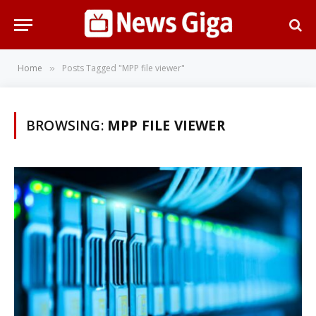
Home
Posts Tagged "MPP file viewer"
»
BROWSING:
MPP FILE VIEWER