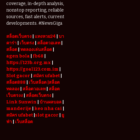
Are Driving
coverage, in-depth analysis,
Demand for
nonstop reporting, reliable
Serviced
sources, fast alerts, current
Apartments
developments. #NewsGiga
in Dubai
สล็อตเว็บตรง
|
แทงหวย24
|
บา
คาร่า
|
เว็บตรง
|
สล็อตวอเลท
|
สล็อต
|
ทดลองเล่นสล็อต
|
agen bola
|
fb68
|
https://123b.org.mx
|
https://goal123.com.im
|
Slot gacor
|
สมัคร ufabet
|
สล็อต888
|
เว็บสล็อต
|สล็อต
ทดลอง
|
สล็อตวอเลท
|
สล็อต
เว็บตรงง
|
สล็อตเว็บตรง
|
Link Sunwin
|
บ้านผลบอล
|
manderije
|
keo nha cai
|
สมัคร ufabet
|
slot gacor
|
ยู
ฟ่า
|
เว็บสล็อต