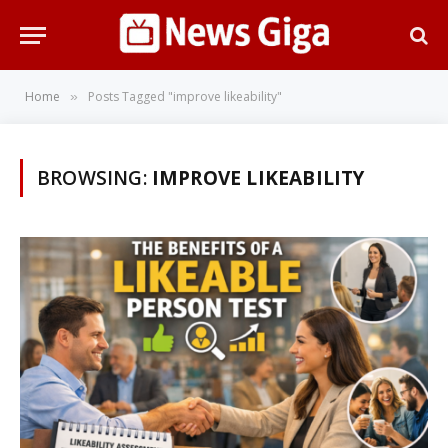
Home
Posts Tagged "improve likeability"
»
BROWSING:
IMPROVE LIKEABILITY