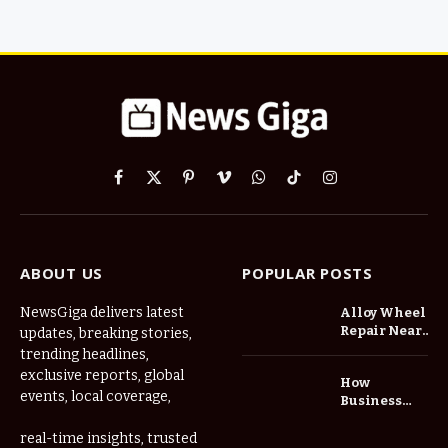
Facebook
X
Pinterest
Vimeo
WhatsApp
TikTok
Instagram
(Twitter)
ABOUT US
POPULAR POSTS
NewsGiga delivers latest
Alloy Wheel
Repair Near
updates, breaking stories,
Me: A
trending headlines,
Complete
exclusive reports, global
How
Guide to
events, local coverage,
Business
Restoring
Events and
Your Wheels
Exhibitions
real-time insights, trusted
Professionally