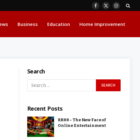
Facebook
X
Instagram
(Twitter)
ews
Business
Education
Home Improvement
Search
Recent Posts
RR88 – The New Face of
Online Entertainment