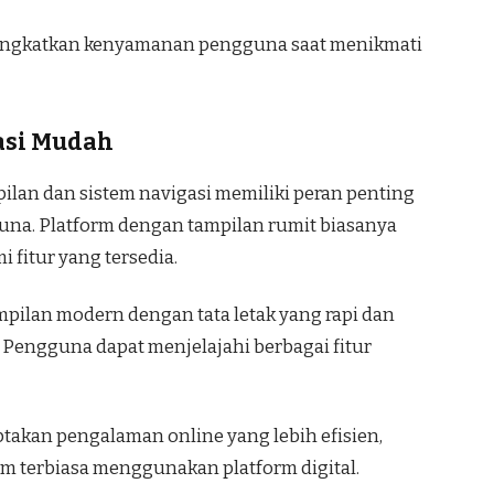
ngkatkan kenyamanan pengguna saat menikmati
asi Mudah
pilan dan sistem navigasi memiliki peran penting
a. Platform dengan tampilan rumit biasanya
fitur yang tersedia.
mpilan modern dengan tata letak yang rapi dan
Pengguna dapat menjelajahi berbagai fitur
takan pengalaman online yang lebih efisien,
m terbiasa menggunakan platform digital.