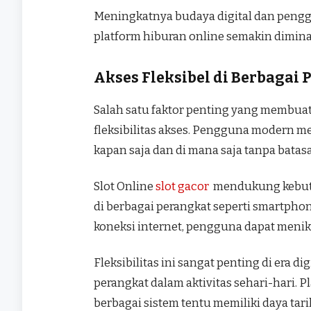
Meningkatnya budaya digital dan pengg
platform hiburan online semakin dimina
Akses Fleksibel di Berbagai
Salah satu faktor penting yang membuat
fleksibilitas akses. Pengguna modern 
kapan saja dan di mana saja tanpa batas
Slot Online
slot gacor
mendukung kebutu
di berbagai perangkat seperti smartphon
koneksi internet, pengguna dapat menikma
Fleksibilitas ini sangat penting di era d
perangkat dalam aktivitas sehari-hari. 
berbagai sistem tentu memiliki daya tarik