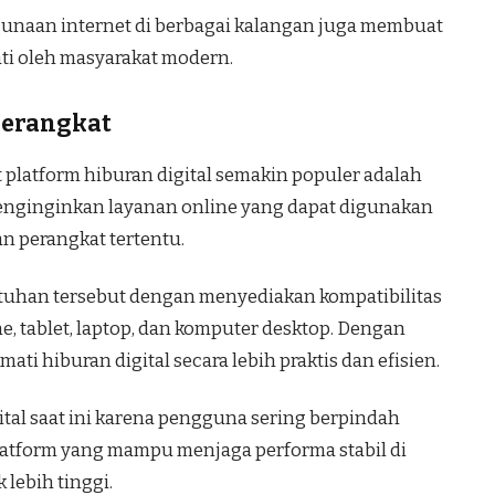
unaan internet di berbagai kalangan juga membuat
ti oleh masyarakat modern.
 Perangkat
 platform hiburan digital semakin populer adalah
menginginkan layanan online yang dapat digunakan
an perangkat tertentu.
han tersebut dengan menyediakan kompatibilitas
e, tablet, laptop, dan komputer desktop. Dengan
ti hiburan digital secara lebih praktis dan efisien.
igital saat ini karena pengguna sering berpindah
Platform yang mampu menjaga performa stabil di
 lebih tinggi.