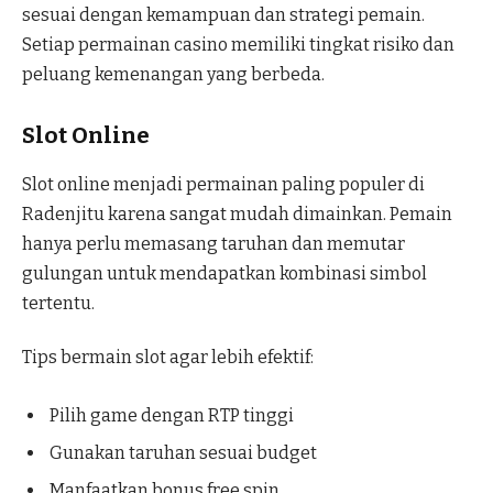
sesuai dengan kemampuan dan strategi pemain.
Setiap permainan casino memiliki tingkat risiko dan
peluang kemenangan yang berbeda.
Slot Online
Slot online menjadi permainan paling populer di
Radenjitu karena sangat mudah dimainkan. Pemain
hanya perlu memasang taruhan dan memutar
gulungan untuk mendapatkan kombinasi simbol
tertentu.
Tips bermain slot agar lebih efektif:
Pilih game dengan RTP tinggi
Gunakan taruhan sesuai budget
Manfaatkan bonus free spin