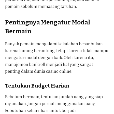
pemain sebelum memasang taruhan.
Pentingnya Mengatur Modal
Bermain
Banyak pemain mengalami kekalahan besar bukan
karena kurang beruntung, tetapi karena tidak mampu
mengatur modal dengan baik. Oleh karena itu,
manajemen bankroll menjadi hal yang sangat
penting dalam dunia casino online.
Tentukan Budget Harian
Sebelum bermain, tentukan jumlah uang yang siap
digunakan. Jangan pernah menggunakan uang
kebutuhan sehari-hari untuk berjudi.