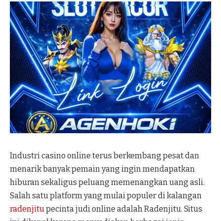
Industri casino online terus berkembang pesat dan
menarik banyak pemain yang ingin mendapatkan
hiburan sekaligus peluang memenangkan uang asli.
Salah satu platform yang mulai populer di kalangan
radenjitu
pecinta judi online adalah Radenjitu. Situs