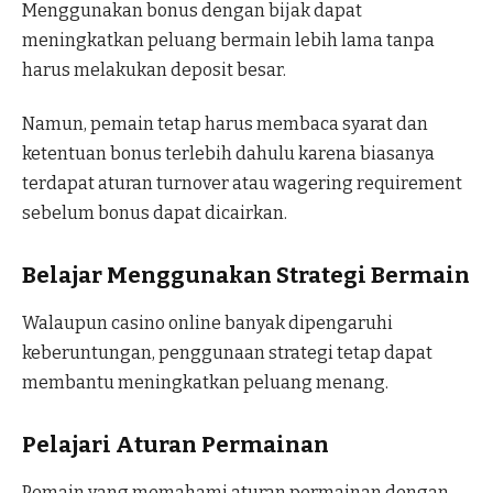
Menggunakan bonus dengan bijak dapat
meningkatkan peluang bermain lebih lama tanpa
harus melakukan deposit besar.
Namun, pemain tetap harus membaca syarat dan
ketentuan bonus terlebih dahulu karena biasanya
terdapat aturan turnover atau wagering requirement
sebelum bonus dapat dicairkan.
Belajar Menggunakan Strategi Bermain
Walaupun casino online banyak dipengaruhi
keberuntungan, penggunaan strategi tetap dapat
membantu meningkatkan peluang menang.
Pelajari Aturan Permainan
Pemain yang memahami aturan permainan dengan