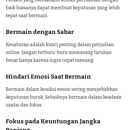
baik biasanya dapat membuat keputusan yang lebih
tepat saat bermain.
Bermain dengan Sabar
Kesabaran adalah kunci penting dalam perjudian
online. Jangan terburu-buru memasang taruhan
besar hanya karena ingin cepat menang.
Hindari Emosi Saat Bermain
Bermain dalam kondisi emosi sering menyebabkan
keputusan buruk. Sebaiknya bermain dalam keadaan
santai dan fokus.
Fokus pada Keuntungan Jangka
Panjang