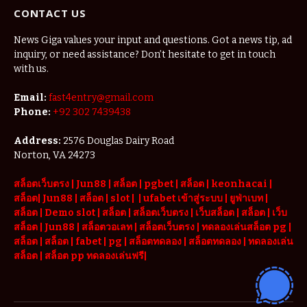
CONTACT US
News Giga values your input and questions. Got a news tip, ad
inquiry, or need assistance? Don’t hesitate to get in touch
with us.
Email:
fast4entry@gmail.com
Phone:
+92 302 7439438
Address:
2576 Douglas Dairy Road
Norton, VA 24273
สล็อตเว็บตรง
|
Jun88
|
สล็อต |
pgbet
|
สล็อต
|
keonhacai
|
สล็อต
|
Jun88
|
สล็อต |
slot
|
|
ufabet เข้าสู่ระบบ
|
ยูฟ่าเบท
|
สล็อต |
Demo slot
|
สล็อต
|
สล็อตเว็บตรง
|
เว็บสล็อต
|
สล็อต
|
เว็บ
สล็อต
|
Jun88
|
สล็อตวอเลท
|
สล็อตเว็บตรง
|
ทดลองเล่นสล็อต pg
|
สล็อต
|
สล็อต |
fabet
|
pg
|
สล็อตทดลอง
|
สล็อตทดลอง
|
ทดลองเล่น
สล็อต
|
สล็อต pp ทดลองเล่นฟรี
|