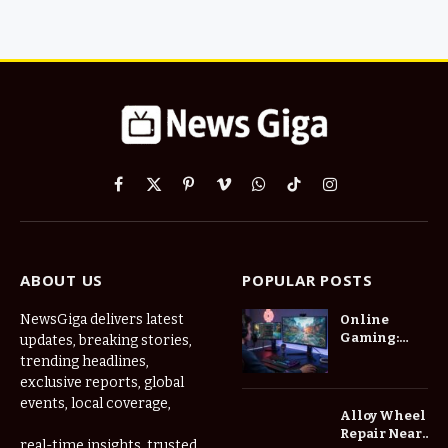
Facebook
X
Pinterest
Vimeo
WhatsApp
TikTok
Instagram
(Twitter)
ABOUT US
POPULAR POSTS
NewsGiga delivers latest
Online
Gaming:
updates, breaking stories,
How Digital
trending headlines,
Worlds Are
exclusive reports, global
Changing
events, local coverage,
the Way We
Alloy Wheel
Play
Repair Near
real-time insights, trusted