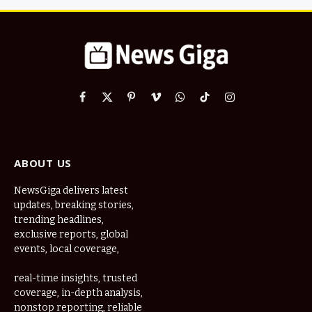
Facebook
X
Pinterest
Vimeo
WhatsApp
TikTok
Instagram
(Twitter)
ABOUT US
NewsGiga delivers latest
updates, breaking stories,
trending headlines,
exclusive reports, global
events, local coverage,
real-time insights, trusted
coverage, in-depth analysis,
nonstop reporting, reliable