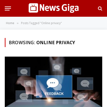
Home
Posts Tagged "Online privacy"
»
BROWSING:
ONLINE PRIVACY