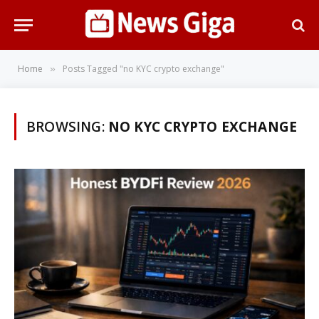
Home
Posts Tagged "no KYC crypto exchange"
»
BROWSING:
NO KYC CRYPTO EXCHANGE