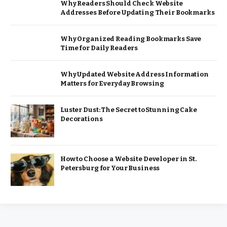
Why Readers Should Check Website
Addresses Before Updating Their Bookmarks
Why Organized Reading Bookmarks Save
Time for Daily Readers
Why Updated Website Address Information
Matters for Everyday Browsing
Luster Dust: The Secret to Stunning Cake
Decorations
How to Choose a Website Developer in St.
Petersburg for Your Business