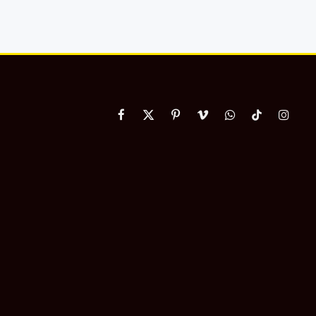
Facebook
X
Pinterest
Vimeo
WhatsApp
TikTok
Instag
(Twitter)