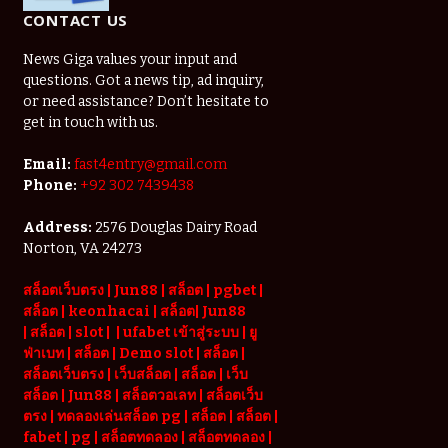
CONTACT US
News Giga values your input and
questions. Got a news tip, ad inquiry,
or need assistance? Don’t hesitate to
get in touch with us.
Email:
fast4entry@gmail.com
Phone:
+92 302 7439438
Address:
2576 Douglas Dairy Road
Norton, VA 24273
สล็อตเว็บตรง
|
Jun88
|
สล็อต |
pgbet
|
สล็อต
|
keonhacai
|
สล็อต
|
Jun88
|
สล็อต |
slot
|
|
ufabet เข้าสู่ระบบ
|
ยู
ฟ่าเบท
|
สล็อต |
Demo slot
|
สล็อต
|
สล็อตเว็บตรง
|
เว็บสล็อต
|
สล็อต
|
เว็บ
สล็อต
|
Jun88
|
สล็อตวอเลท
|
สล็อตเว็บ
ตรง
|
ทดลองเล่นสล็อต pg
|
สล็อต
|
สล็อต |
fabet
|
pg
|
สล็อตทดลอง
|
สล็อตทดลอง
|