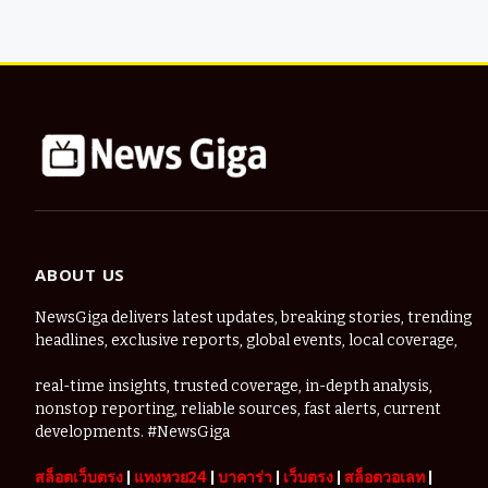
ABOUT US
NewsGiga delivers latest updates, breaking stories, trending
headlines, exclusive reports, global events, local coverage,
real-time insights, trusted coverage, in-depth analysis,
nonstop reporting, reliable sources, fast alerts, current
developments. #NewsGiga
สล็อตเว็บตรง
|
แทงหวย24
|
บาคาร่า
|
เว็บตรง
|
สล็อตวอเลท
|