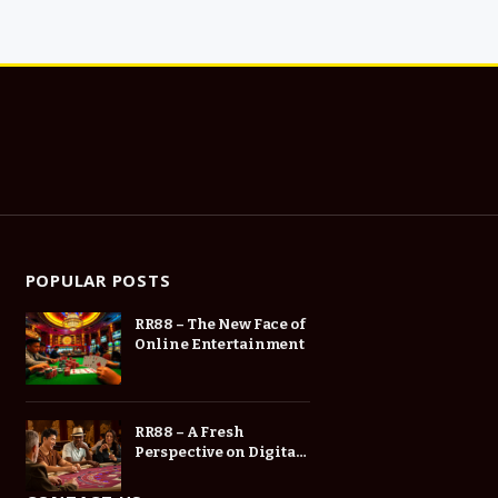
POPULAR POSTS
RR88 – The New Face of
Online Entertainment
RR88 – A Fresh
Perspective on Digital
Entertainment