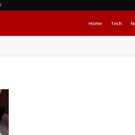
nt
Home
Tech
N