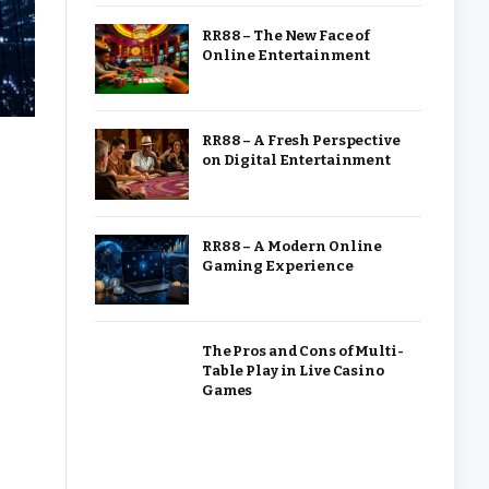
RR88 – The New Face of
Online Entertainment
RR88 – A Fresh Perspective
on Digital Entertainment
RR88 – A Modern Online
Gaming Experience
The Pros and Cons of Multi-
Table Play in Live Casino
Games