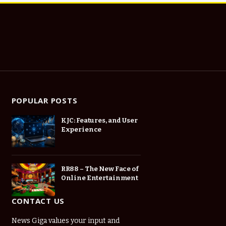
POPULAR POSTS
KJC: Features, and User
Experience
RR88 – The New Face of
Online Entertainment
CONTACT US
News Giga values your input and