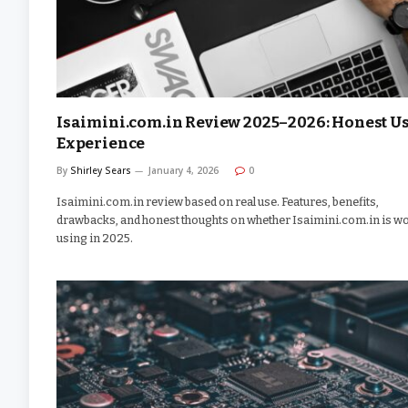
Isaimini.com.in Review 2025–2026: Honest U
Experience
By
Shirley Sears
January 4, 2026
0
Isaimini.com.in review based on real use. Features, benefits,
drawbacks, and honest thoughts on whether Isaimini.com.in is w
using in 2025.