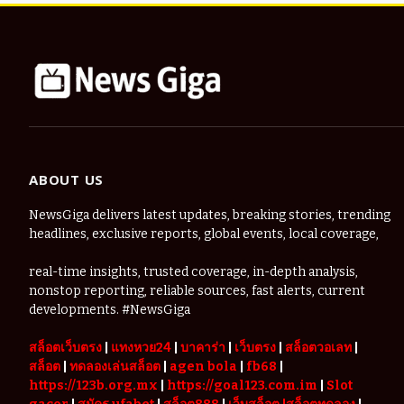
ABOUT US
NewsGiga delivers latest updates, breaking stories, trending
headlines, exclusive reports, global events, local coverage,
real-time insights, trusted coverage, in-depth analysis,
nonstop reporting, reliable sources, fast alerts, current
developments. #NewsGiga
สล็อตเว็บตรง
|
แทงหวย24
|
บาคาร่า
|
เว็บตรง
|
สล็อตวอเลท
|
สล็อต
|
ทดลองเล่นสล็อต
|
agen bola
|
fb68
|
https://123b.org.mx
|
https://goal123.com.im
|
Slot