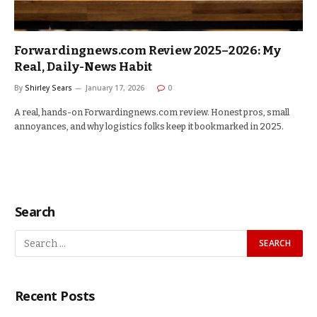
Forwardingnews.com Review 2025–2026: My
Real, Daily-News Habit
By
Shirley Sears
January 17, 2026
0
A real, hands-on Forwardingnews.com review. Honest pros, small
annoyances, and why logistics folks keep it bookmarked in 2025.
Search
Recent Posts