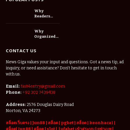
Why
Readers
Should
Check
Why
Website
Organized
Addresses
Reading
Before
Bookmarks
Updating
CONTACT US
Save Time
Their
for Daily
Bookmarks
News Giga values your input and questions. Got a news tip, ad
Readers
inquiry, or need assistance? Don’t hesitate to get in touch
with us.
Email:
fast4entry@gmail.com
Phone:
+92 302 7439438
Address:
2576 Douglas Dairy Road
Norton, VA 24273
สล็อตเว็บตรง
|
Jun88
|
สล็อต |
pgbet
|
สล็อต
|
keonhacai
|
สล็อต
|
Jun88
|
สล็อต |
slot
|
|
ufabet เข้าสู่ระบบ
|
ยูฟ่าเบท
|