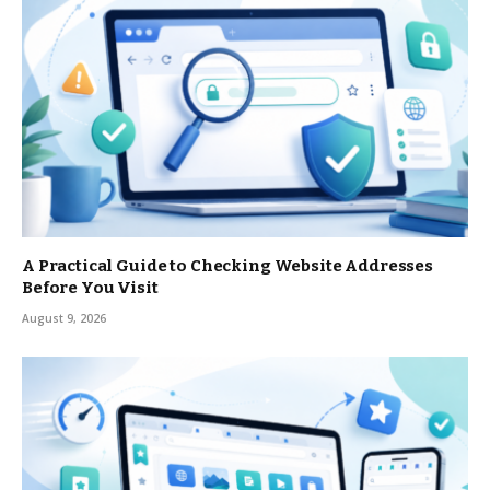
A Practical Guide to Checking Website Addresses
Before You Visit
August 9, 2026