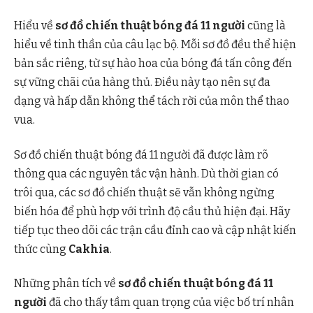
Hiểu về
sơ đồ chiến thuật bóng đá 11 người
cũng là
hiểu về tinh thần của câu lạc bộ. Mỗi sơ đồ đều thể hiện
bản sắc riêng, từ sự hào hoa của bóng đá tấn công đến
sự vững chãi của hàng thủ. Điều này tạo nên sự đa
dạng và hấp dẫn không thể tách rời của môn thể thao
vua.
Sơ đồ chiến thuật bóng đá 11 người đã được làm rõ
thông qua các nguyên tắc vận hành. Dù thời gian có
trôi qua, các sơ đồ chiến thuật sẽ vẫn không ngừng
biến hóa để phù hợp với trình độ cầu thủ hiện đại. Hãy
tiếp tục theo dõi các trận cầu đỉnh cao và cập nhật kiến
thức cùng
Cakhia
.
Những phân tích về
sơ đồ chiến thuật bóng đá 11
người
đã cho thấy tầm quan trọng của việc bố trí nhân