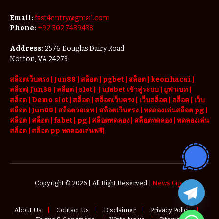
Email:
fast4entry@gmail.com
Phone:
+92 302 7439438
Address:
2576 Douglas Dairy Road
Norton, VA 24273
สล็อตเว็บตรง
|
Jun88
|
สล็อต |
pgbet
|
สล็อต
|
keonhacai
|
สล็อต
|
Jun88
|
สล็อต |
slot
|
|
ufabet เข้าสู่ระบบ
|
ยูฟ่าเบท
|
สล็อต |
Demo slot
|
สล็อต
|
สล็อตเว็บตรง
|
เว็บสล็อต
|
สล็อต
|
เว็บ
สล็อต
|
Jun88
|
สล็อตวอเลท
|
สล็อตเว็บตรง
|
ทดลองเล่นสล็อต pg
|
สล็อต
|
สล็อต |
fabet
|
pg
|
สล็อตทดลอง
|
สล็อตทดลอง
|
ทดลองเล่น
สล็อต
|
สล็อต pp ทดลองเล่นฟรี
|
Copyright © 2026 | All Right Reserved |
News Giga
About Us
Contact Us
Disclaimer
Privacy Policy