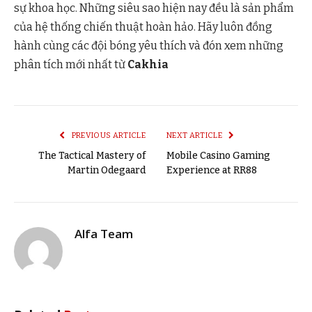
sự khoa học. Những siêu sao hiện nay đều là sản phẩm
của hệ thống chiến thuật hoàn hảo. Hãy luôn đồng
hành cùng các đội bóng yêu thích và đón xem những
phân tích mới nhất từ
Cakhia
PREVIOUS ARTICLE
NEXT ARTICLE
The Tactical Mastery of
Mobile Casino Gaming
Martin Odegaard
Experience at RR88
Alfa Team