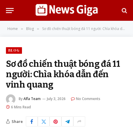
Home
Blog
Sơ đồ chiến thuật bóng đá 11 người: Chìa khóa dẫn đến vinh quang
»
»
BLOG
Sơ đồ chiến thuật bóng đá 11
người: Chìa khóa dẫn đến
vinh quang
By
Alfa Team
July 3, 2026
No Comments
6 Mins Read
Share