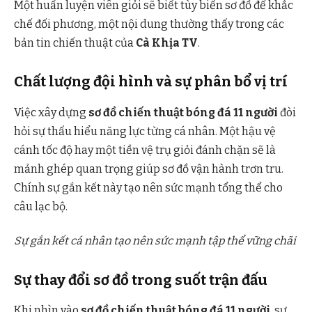
Một huấn luyện viên giỏi sẽ biết tùy biến sơ đồ để khắc
chế đối phương, một nội dung thường thấy trong các
bản tin chiến thuật của
Cà Khịa TV
.
Chất lượng đội hình và sự phân bổ vị trí
Việc xây dựng
sơ đồ chiến thuật bóng đá 11 người
đòi
hỏi sự thấu hiểu năng lực từng cá nhân. Một hậu vệ
cánh tốc độ hay một tiền vệ trụ giỏi đánh chặn sẽ là
mảnh ghép quan trọng giúp sơ đồ vận hành trơn tru.
Chính sự gắn kết này tạo nên sức mạnh tổng thể cho
câu lạc bộ.
Sự gắn kết cá nhân tạo nên sức mạnh tập thể vững chãi
Sự thay đổi sơ đồ trong suốt trận đấu
Khi nhìn vào
sơ đồ chiến thuật bóng đá 11 người
, sự