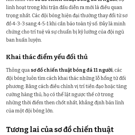
linh hoạt trong khi trận đấu diễn ra mới là điều quan
trọng nhất. Các đội bóng hiện đại thường thay đổi từ sơ
đồ 4-3-3 sang 4-5-1 khi cần bảo toàn tỷ số. Đây là minh
chứng cho trí tuệ và sự chuẩn bị kỹ lưỡng của đội ngũ
ban huấn luyện.
Khai thác điểm yếu đối thủ
Thông qua
sơ đồ chiến thuật bóng đá 11 người
, các
đội bóng luôn tìm cách khai thác những lỗ hổng từ đối
phương. Bằng cách điều chỉnh vị trí tiền đạo hoặc tăng
cường hàng thủ, họ có thể lật ngược thế cờ trong
những thời điểm then chốt nhất, khẳng định bản lĩnh
của một đội bóng lớn.
Tương lai của sơ đồ chiến thuật