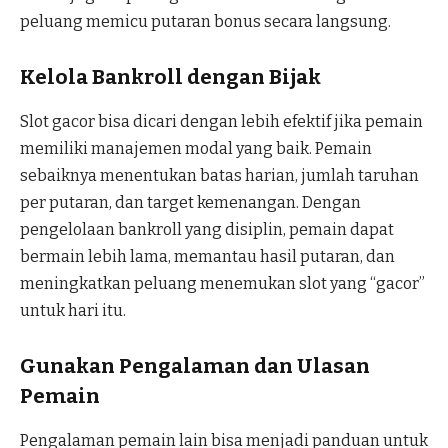
peluang memicu putaran bonus secara langsung.
Kelola Bankroll dengan Bijak
Slot gacor bisa dicari dengan lebih efektif jika pemain
memiliki manajemen modal yang baik. Pemain
sebaiknya menentukan batas harian, jumlah taruhan
per putaran, dan target kemenangan. Dengan
pengelolaan bankroll yang disiplin, pemain dapat
bermain lebih lama, memantau hasil putaran, dan
meningkatkan peluang menemukan slot yang “gacor”
untuk hari itu.
Gunakan Pengalaman dan Ulasan
Pemain
Pengalaman pemain lain bisa menjadi panduan untuk