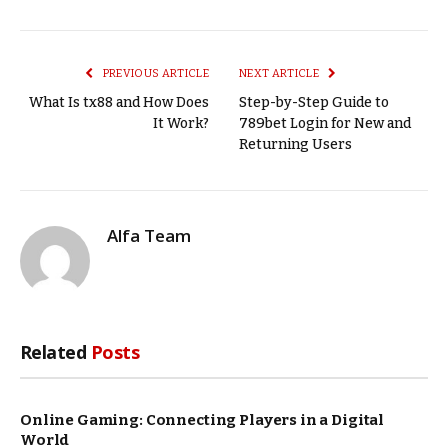
PREVIOUS ARTICLE
NEXT ARTICLE
What Is tx88 and How Does
Step-by-Step Guide to
It Work?
789bet Login for New and
Returning Users
Alfa Team
Related
Posts
Online Gaming: Connecting Players in a Digital
World