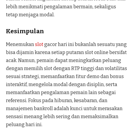
lebih menikmati pengalaman bermain, sekaligus
tetap menjaga modal.
Kesimpulan
Menemukan
slot
gacor hari ini bukanlah sesuatu yang
bisa dijamin karena setiap putaran slot online bersifat
acak. Namun, pemain dapat meningkatkan peluang
dengan memilih slot dengan RTP tinggi dan volatilitas
sesuai strategi, memanfaatkan fitur demo dan bonus
interaktif, mengelola modal dengan disiplin, serta
memanfaatkan pengalaman pemain lain sebagai
referensi. Fokus pada hiburan, kesabaran, dan
manajemen bankroll adalah kunci untuk merasakan
sensasi menang lebih sering dan memaksimalkan
peluang hari ini.