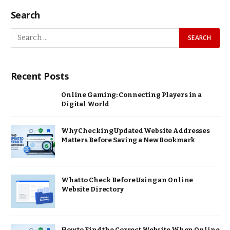
Search
Recent Posts
Online Gaming: Connecting Players in a
Digital World
Why Checking Updated Website Addresses
Matters Before Saving a New Bookmark
What to Check Before Using an Online
Website Directory
How to Find the Correct Website When Online