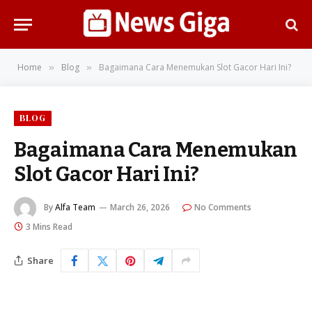
Home
Blog
Bagaimana Cara Menemukan Slot Gacor Hari Ini?
»
»
BLOG
Bagaimana Cara Menemukan
Slot Gacor Hari Ini?
By
Alfa Team
March 26, 2026
No Comments
3 Mins Read
Share