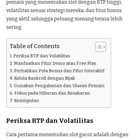
pemain yang menemukan slot dengan RTP tinggi,
volatilitas sesuai strategi mereka, dan fitur bonus
yang aktif, sehingga peluang menang terasa lebih
sering.
Table of Contents
Periksa RTP dan Volatilitas
Manfaatkan Fitur Demo atau Free Play
Perhatikan Pola Bonus dan Fitur Interaktif
Kelola Bankroll dengan Bijak
Gunakan Pengalaman dan Ulasan Pemain
Fokus pada Hiburan dan Kesabaran
Kesimpulan
Periksa RTP dan Volatilitas
Cara pertama menemukan slot gacor adalah dengan