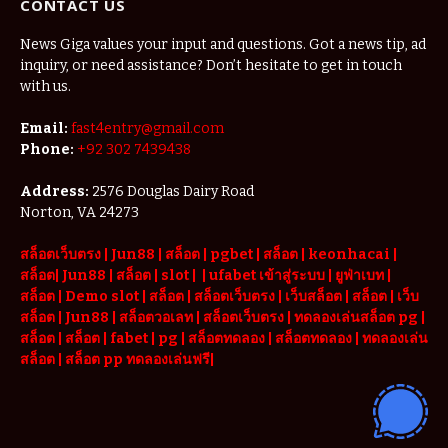
Matters
CONTACT US
Before
Saving a
News Giga values your input and questions. Got a news tip, ad
New
inquiry, or need assistance? Don’t hesitate to get in touch
Bookmark
with us.
Email:
fast4entry@gmail.com
Phone:
+92 302 7439438
Address:
2576 Douglas Dairy Road
Norton, VA 24273
สล็อตเว็บตรง
|
Jun88
|
สล็อต |
pgbet
|
สล็อต
|
keonhacai
|
สล็อต
|
Jun88
|
สล็อต |
slot
|
|
ufabet เข้าสู่ระบบ
|
ยูฟ่าเบท
|
สล็อต |
Demo slot
|
สล็อต
|
สล็อตเว็บตรง
|
เว็บสล็อต
|
สล็อต
|
เว็บ
สล็อต
|
Jun88
|
สล็อตวอเลท
|
สล็อตเว็บตรง
|
ทดลองเล่นสล็อต pg
|
สล็อต
|
สล็อต |
fabet
|
pg
|
สล็อตทดลอง
|
สล็อตทดลอง
|
ทดลองเล่น
สล็อต
|
สล็อต pp ทดลองเล่นฟรี
|