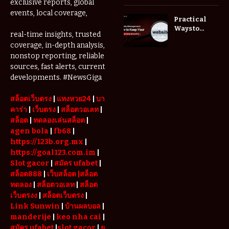
exclusive reports, global
Online
events, local coverage,
Addresses
Practical
Keep
Ways to
real-time insights, trusted
Changing
Manage
coverage, in-depth analysis,
Frequently
nonstop reporting, reliable
Used Web
Links in One
sources, fast alerts, current
Place
developments. #NewsGiga
สล็อตเว็บตรง
|
แทงหวย24
|
บา
คาร่า
|
เว็บตรง
|
สล็อตวอเลท
|
สล็อต
|
ทดลองเล่นสล็อต
|
agen bola
|
fb68
|
https://123b.org.mx
|
https://goal123.com.im
|
Slot gacor
|
สมัคร ufabet
|
สล็อต888
|
เว็บสล็อต
|สล็อต
ทดลอง
|
สล็อตวอเลท
|
สล็อต
เว็บตรงง
|
สล็อตเว็บตรง
|
Link Sunwin
|
บ้านผลบอล
|
manderije
|
keo nha cai
|
สมัคร ufabet
|
slot gacor
|
ยู