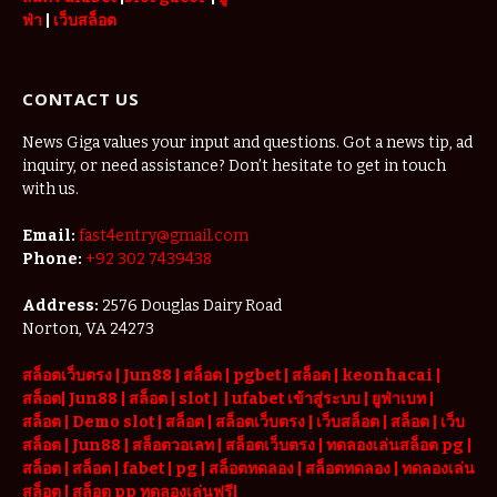
ฟ่า
|
เว็บสล็อต
CONTACT US
News Giga values your input and questions. Got a news tip, ad
inquiry, or need assistance? Don’t hesitate to get in touch
with us.
Email:
fast4entry@gmail.com
Phone:
+92 302 7439438
Address:
2576 Douglas Dairy Road
Norton, VA 24273
สล็อตเว็บตรง
|
Jun88
|
สล็อต |
pgbet
|
สล็อต
|
keonhacai
|
สล็อต
|
Jun88
|
สล็อต |
slot
|
|
ufabet เข้าสู่ระบบ
|
ยูฟ่าเบท
|
สล็อต |
Demo slot
|
สล็อต
|
สล็อตเว็บตรง
|
เว็บสล็อต
|
สล็อต
|
เว็บ
สล็อต
|
Jun88
|
สล็อตวอเลท
|
สล็อตเว็บตรง
|
ทดลองเล่นสล็อต pg
|
สล็อต
|
สล็อต |
fabet
|
pg
|
สล็อตทดลอง
|
สล็อตทดลอง
|
ทดลองเล่น
สล็อต
|
สล็อต pp ทดลองเล่นฟรี
|