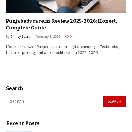
Punjabeducare.in Review 2025-2026: Honest,
Complete Guide
By
Shirley Sears
February 1, 2026
0
Honest review of Punjabeducare.in: digital learning, e-Textbooks,
features, pricing, and who should use it in 2025-2026.
Search
Recent Posts